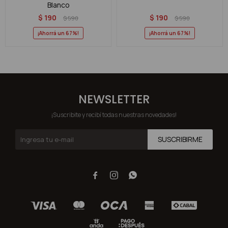
Blanco
$
190
$
190
$
590
$
590
67
67
NEWSLETTER
¡Suscribite y recibí todas nuestras novedades!
SUSCRIBIRME


