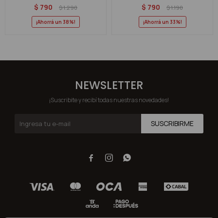
$
790
$
790
$
1.290
$
1.190
38
33
NEWSLETTER
¡Suscribite y recibí todas nuestras novedades!
SUSCRIBIRME


