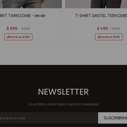
IRT TARKO DIXIE - Verde
T-SHIRT GASTEL TEEN DIXIE
$
390
$
490
$
690
$
590
43
16
NEWSLETTER
¡Suscribite y recibí todas nuestras novedades!
SUSCRIBIRM