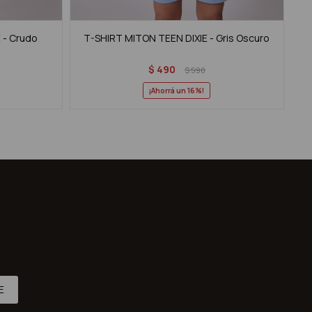
 - Crudo
T-SHIRT MITON TEEN DIXIE - Gris Oscuro
$
490
$
590
16
E