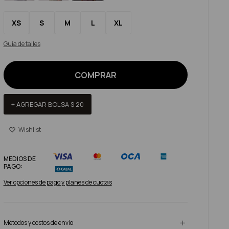
XS
S
M
L
XL
Guía de talles
COMPRAR
+ AGREGAR BOLSA
$
20
MEDIOS DE
PAGO:
Ver opciones de pago y planes de cuotas
Métodos y costos de envío