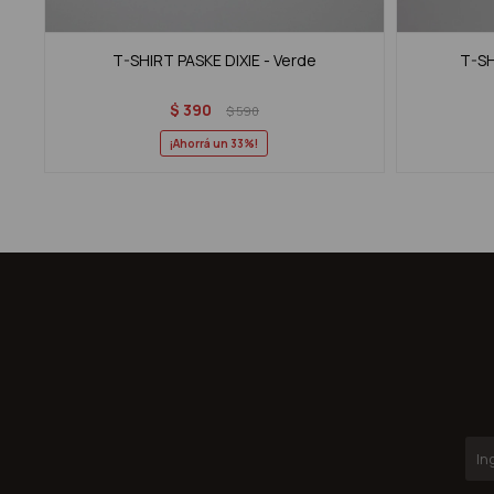
T-SHIRT PASKE DIXIE - Verde
T-SH
$
390
$
590
33