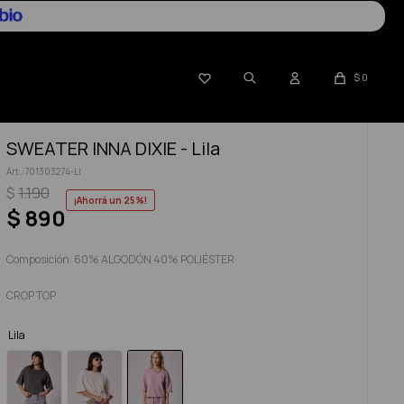

$
0
SWEATER INNA DIXIE - Lila
701303274-LI
$
1.190
25
$
890
Composición: 60% ALGODÓN 40% POLIÉSTER
CROP TOP
Lila