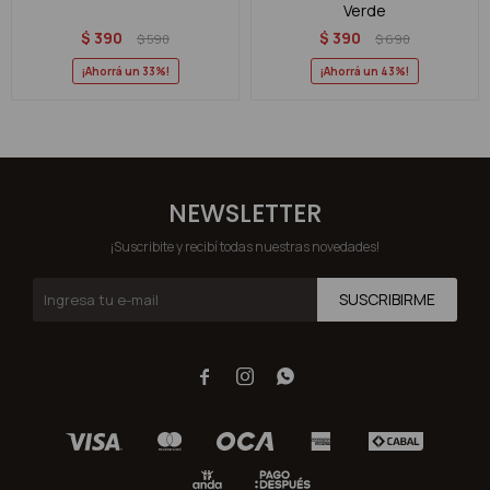
Verde
$
390
$
390
$
590
$
690
33
43
NEWSLETTER
¡Suscribite y recibí todas nuestras novedades!
SUSCRIBIRME


