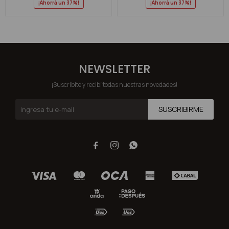
37
37
NEWSLETTER
¡Suscribite y recibí todas nuestras novedades!
SUSCRIBIRME


