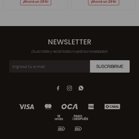
28
28
NEWSLETTER
¡Suscribite y recibí todas nuestras novedades!
SUSCRIBIRME


