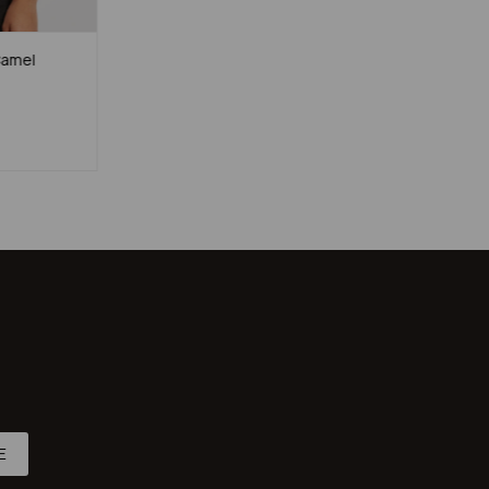
Camel
E