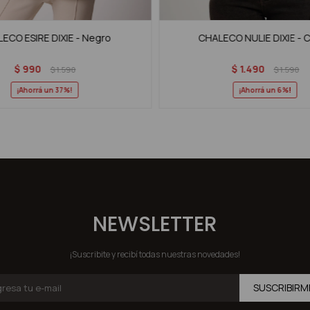
ECO ESIRE DIXIE - Negro
CHALECO NULIE DIXIE - 
$
990
$
1.490
$
1.590
$
1.590
37
6
NEWSLETTER
¡Suscribite y recibí todas nuestras novedades!
SUSCRIBIRM