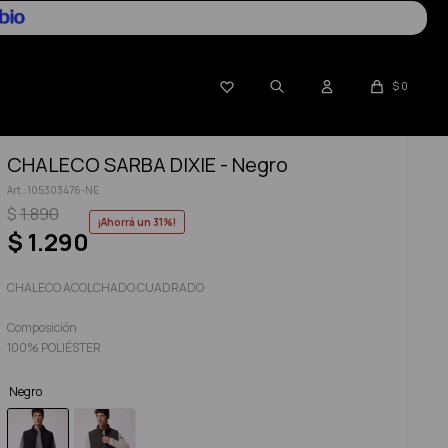

$
0
CHALECO SARBA DIXIE - Negro
105303476-NE
$
1.890
31
$
1.290
CHALECO ACOLCHADO CUADRADO
Composición
100% POLIÉSTER
Negro