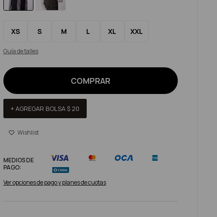
XS
S
M
L
XL
XXL
Guía de talles
COMPRAR
+ AGREGAR BOLSA
$
20
MEDIOS DE
PAGO:
Ver opciones de pago y planes de cuotas