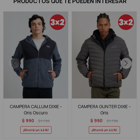
PRODUCTOS QUE TE PUEDEN INTERESAR
CAMPERA CALLUM DIXIE -
CAMPERA GUNTER DIXIE -
Gris Oscuro
Gris
$
990
$
990
$
1.790
$
1.790
44
44