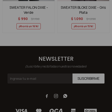
SWEATER FALON DIXIE -
SWEATER BLOKE DIXIE - Gris
Verde
Plata
$
990
$
1.090
$
1.190
$
1.290
16
15
NEWSLETTER
¡Suscribite y recibí todas nuestras novedades!
SUSCRIBIRME


