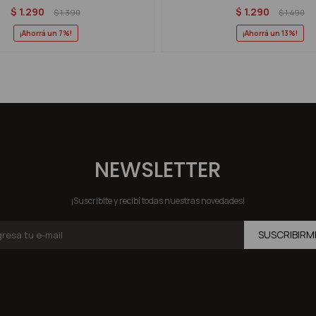
$
1.290
$
1.290
$
1.390
$
1.490
7
13
NEWSLETTER
¡Suscribite y recibí todas nuestras novedades!
SUSCRIBIRM