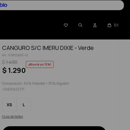

$
0
CANGURO S/C IMERU DIXIE - Verde
105802683-VE
$
1.490
13
$
1.290
Composición: 65% Poliéster / 35% Algodón
-OVERSIZE FIT
XS
L
Guía de talles