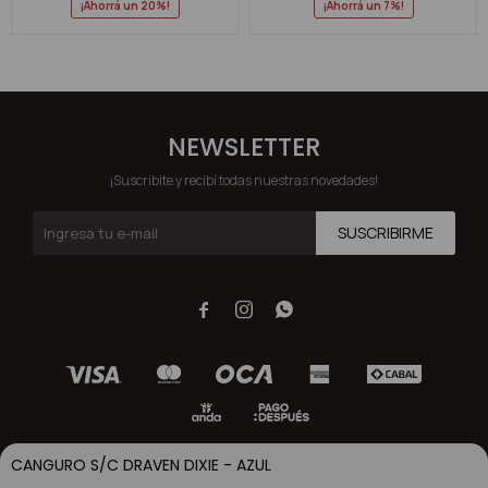
20
7
NEWSLETTER
¡Suscribite y recibí todas nuestras novedades!
SUSCRIBIRME



CANGURO S/C DRAVEN DIXIE - AZUL