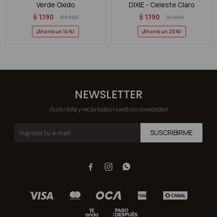
Verde Oxido
DIXIE - Celeste Claro
$
1.190
$
1.190
$
1.390
$
1.490
14
20
NEWSLETTER
¡Suscribite y recibí todas nuestras novedades!
SUSCRIBIRME


