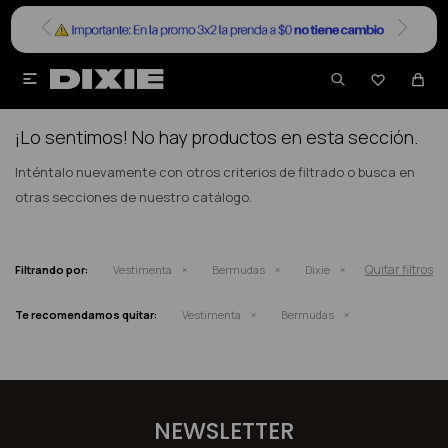


NO SE HAN RECUPERADO PRODUCTOS
¡Lo sentimos! No hay productos en esta sección.
Inténtalo nuevamente con otros criterios de filtrado o busca en
otras secciones de nuestro catálogo.
Quitar filtros
Filtrando por:
Vestimenta
Bermudas
Dixie
Te recomendamos quitar:
Vestimenta
Bermudas
NEWSLETTER