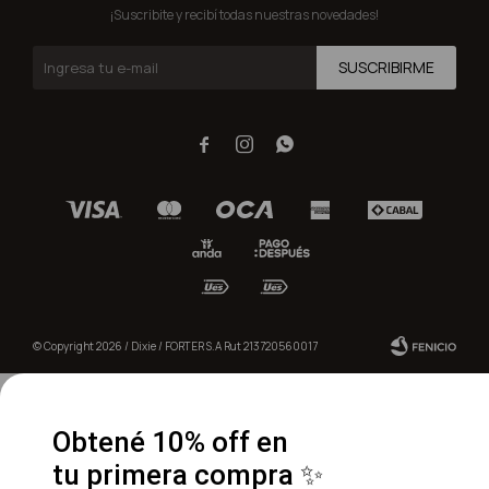
¡Suscribite y recibí todas nuestras novedades!
SUSCRIBIRME



© Copyright 2026 / Dixie / FORTER S.A Rut 213720560017
Obtené 10% off en
tu primera compra ✨