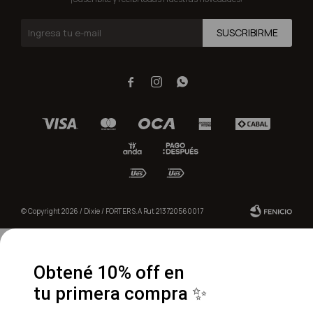
SUSCRIBIRME



© Copyright 2026 / Dixie / FORTER S.A Rut 213720560017
Obtené 10% off en
tu primera compra ✨
Fenicio