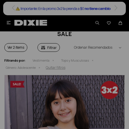


TOPS Y MUSCULOSAS ADOLESCENTE EN
SALE
Ver
Recomendados
Filtrando por:
Vestimenta
Tops y Musculosas
Quitar filtros
Género:
Adolescente