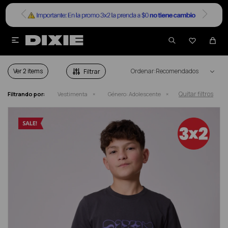


VESTIMENTA ADOLESCENTE EN SALE
Ver
Recomendados
Quitar filtros
Filtrando por:
Vestimenta
Género:
Adolescente