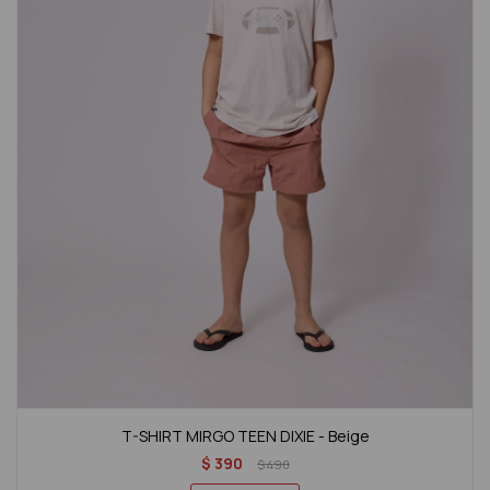
T-SHIRT MIRGO TEEN DIXIE - Beige
$
390
$
490