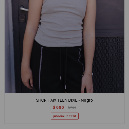
SHORT AIX TEEN DIXIE - Negro
$
690
$
790
12