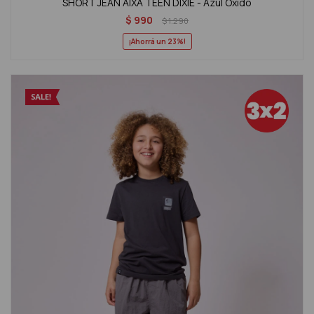
SHORT JEAN AIXA TEEN DIXIE - Azul Oxido
$
990
$
1.290
23