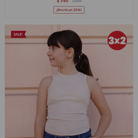
$
390
$
490
20