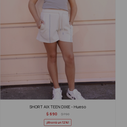
SHORT AIX TEEN DIXIE - Hueso
$
690
$
790
12