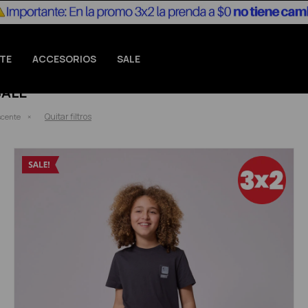
TE
ACCESORIOS
SALE
SALE
Quitar filtros
scente