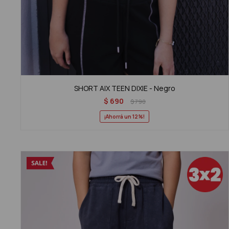
SHORT AIX TEEN DIXIE - Negro
$
690
$
790
12