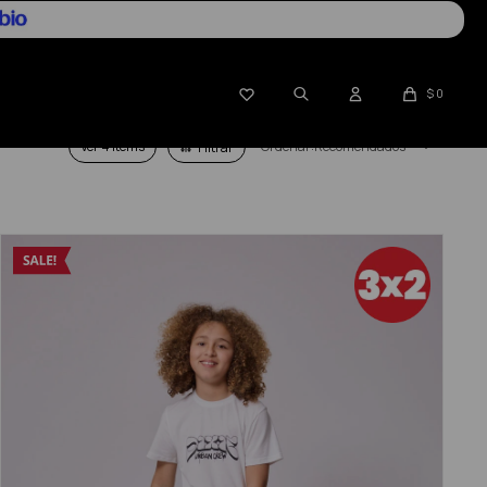

$
0
Ver
Recomendados