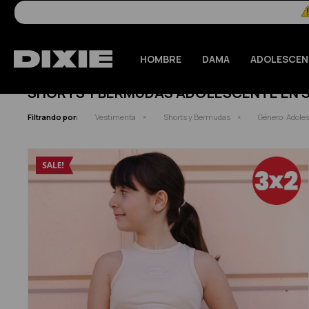
HOMBRE
DAMA
ADOLESCEN
SHORTS Y BERMUDAS ADOLESCENTE EN 
Filtrando por:
Vestimenta
Shorts y Bermudas
Género:
Adole