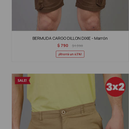
BERMUDA CARGO DILLON DIXIE - Marrón
$
790
$
1.390
43