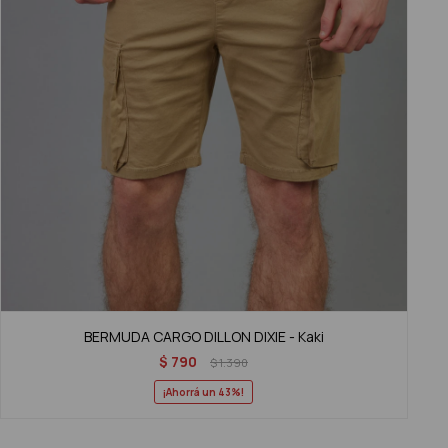
BERMUDA CARGO DILLON DIXIE - Kaki
$
790
$
1.390
43