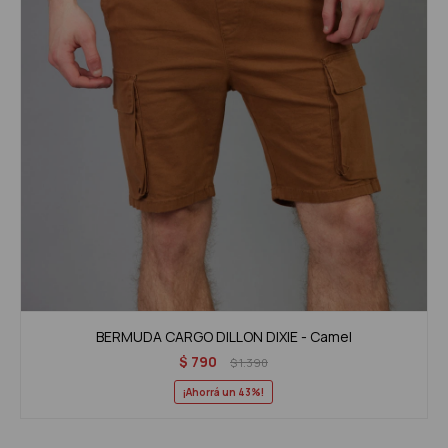
BERMUDA CARGO DILLON DIXIE - Camel
$
790
$
1.390
43