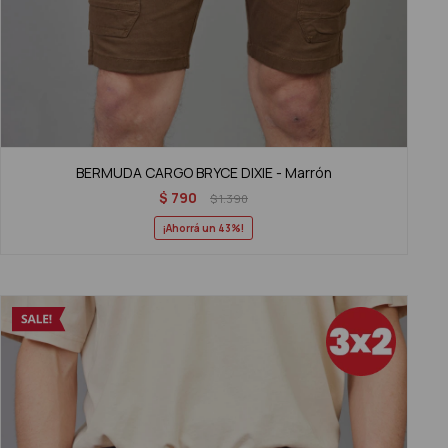
BERMUDA CARGO BRYCE DIXIE - Marrón
$
790
$
1.390
43