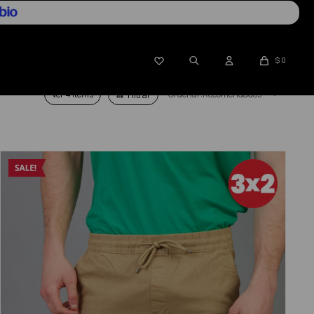

$
0
Ver
Recomendados