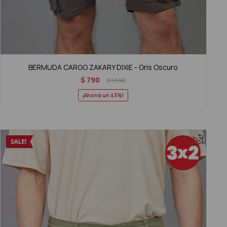
BERMUDA CARGO ZAKARY DIXIE - Gris Oscuro
$
790
$
1.390
43