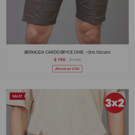
BERMUDA CARGO BRYCE DIXIE - Gris Oscuro
$
790
$
1.390
43