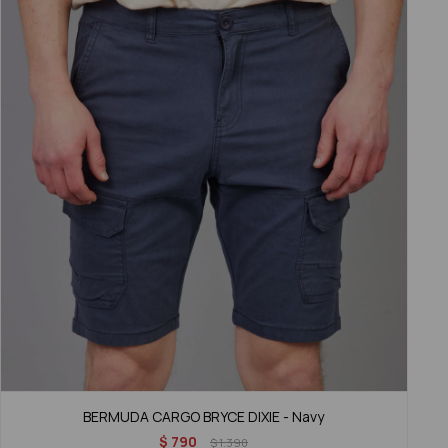
BERMUDA CARGO BRYCE DIXIE - Navy
$
790
$
1.390