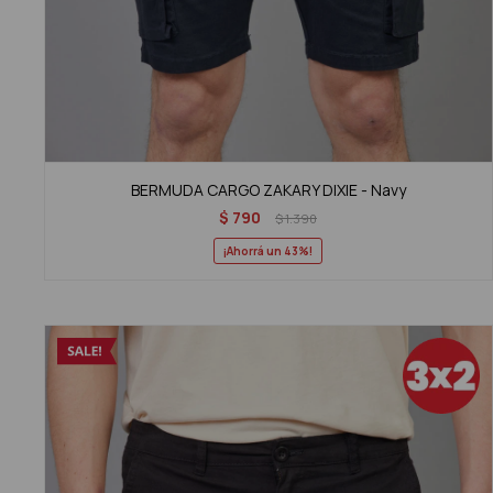
BERMUDA CARGO ZAKARY DIXIE - Navy
$
790
$
1.390
43