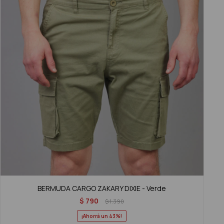
BERMUDA CARGO ZAKARY DIXIE - Verde
$
790
$
1.390
43