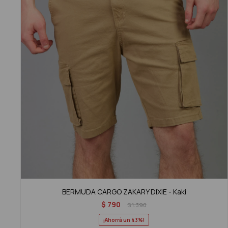
BERMUDA CARGO ZAKARY DIXIE - Kaki
$
790
$
1.390
43