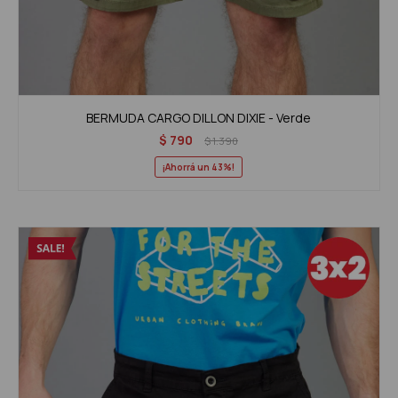
BERMUDA CARGO DILLON DIXIE - Verde
$
790
$
1.390
43