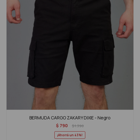
BERMUDA CARGO ZAKARY DIXIE - Negro
$
790
$
1.390
43