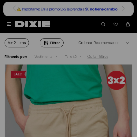


VESTIMENTA EN SALE TALLE 40
Ver
Recomendados
Quitar filtros
Filtrando por:
Vestimenta
Talle 40