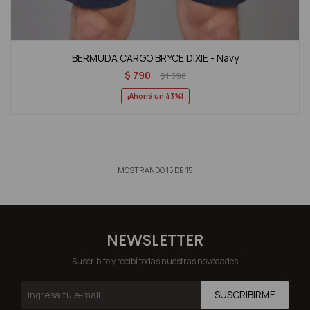
BERMUDA CARGO BRYCE DIXIE - Navy
$
790
$
1.390
43
MOSTRANDO
15
DE
15
NEWSLETTER
¡Suscribite y recibí todas nuestras novedades!
SUSCRIBIRME