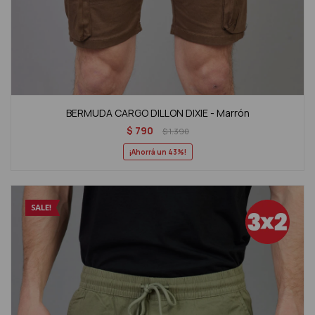
BERMUDA CARGO DILLON DIXIE - Marrón
$
790
$
1.390
43