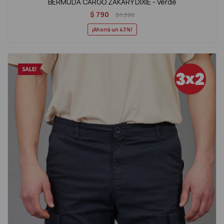
BERMUDA CARGO ZAKARY DIXIE - Verde
$
790
$
1.390
43