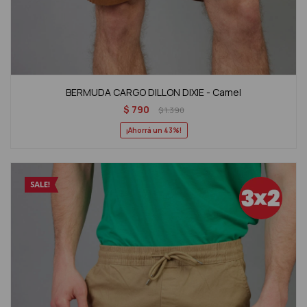
BERMUDA CARGO DILLON DIXIE - Camel
$
790
$
1.390
43