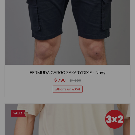
BERMUDA CARGO ZAKARY DIXIE - Navy
$
790
$
1.390
43