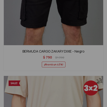
BERMUDA CARGO ZAKARY DIXIE - Negro
$
790
$
1.390
43