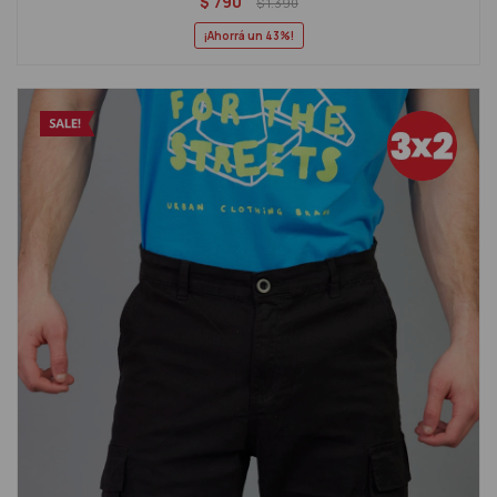
$
790
$
1.390
43