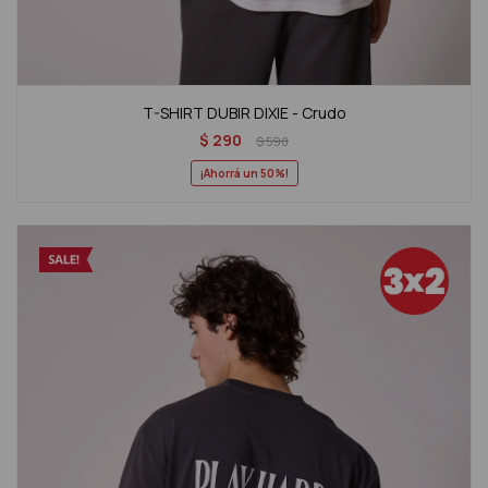
T-SHIRT DUBIR DIXIE - Crudo
$
290
$
590
50