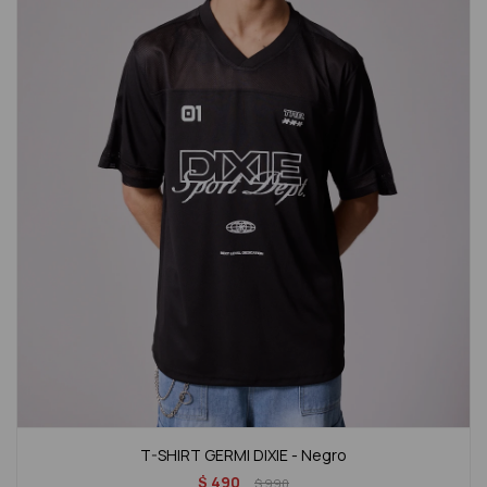
T-SHIRT GERMI DIXIE - Negro
$
490
$
990