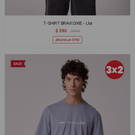
T-SHIRT BRAVI DIXIE - Lila
$
390
$
590
33