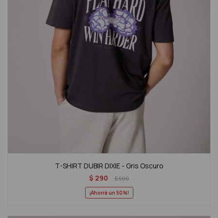
T-SHIRT DUBIR DIXIE - Gris Oscuro
$
290
$
590
50