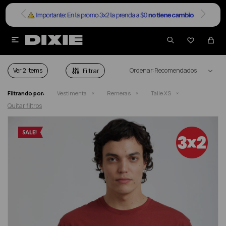


REMERAS EN SALE TALLE XS
Ver
Recomendados
Filtrando por:
Vestimenta
Remeras
Talle XS
Quitar filtros