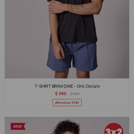
T-SHIRT BRAVI DIXIE - Gris Oscuro
$
390
$
590
33