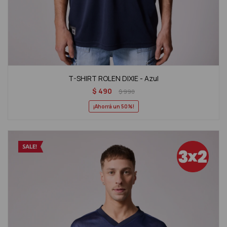
T-SHIRT ROLEN DIXIE - Azul
$
490
$
990
50