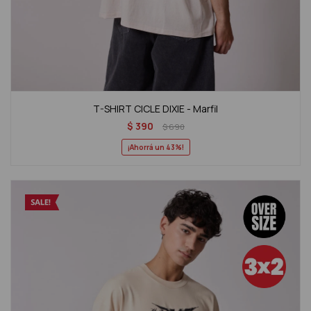
T-SHIRT CICLE DIXIE - Marfil
$
390
$
690
43