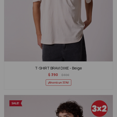
T-SHIRT BRAVI DIXIE - Beige
$
390
$
590
33