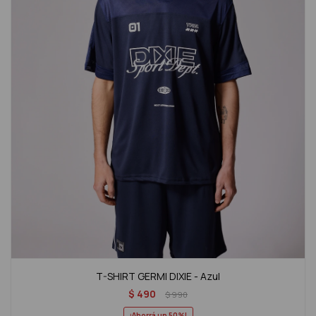
T-SHIRT GERMI DIXIE - Azul
$
490
$
990
50