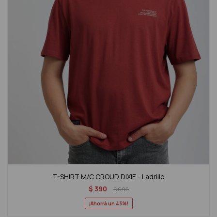
T-SHIRT M/C CROUD DIXIE - Ladrillo
$
390
$
690
43