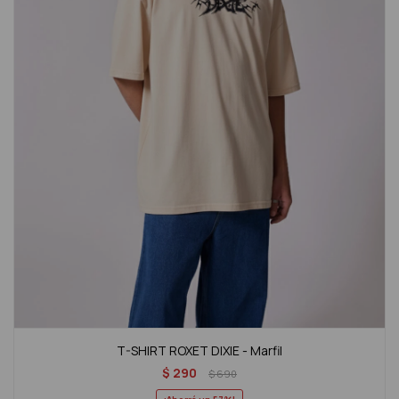
T-SHIRT ROXET DIXIE - Marfil
$
290
$
690