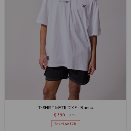
T-SHIRT METIL DIXIE - Blanco
$
390
$
790
50