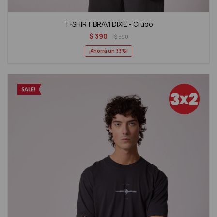
T-SHIRT BRAVI DIXIE - Crudo
$
390
$
590
33