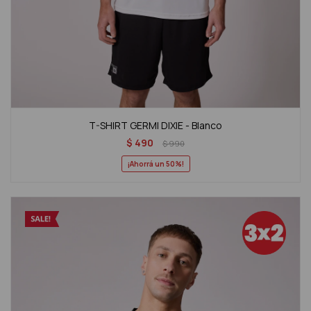
T-SHIRT GERMI DIXIE - Blanco
$
490
$
990
50