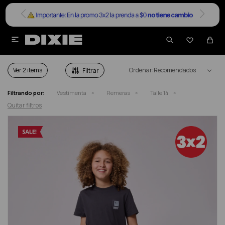


REMERAS EN SALE TALLE 14
Ver
Recomendados
Filtrando por:
Vestimenta
Remeras
Talle 14
Quitar filtros