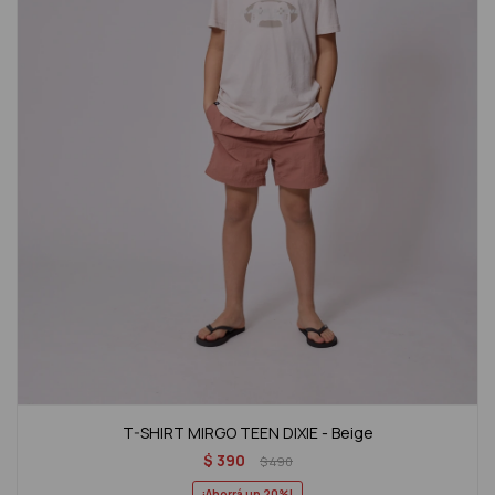
T-SHIRT MIRGO TEEN DIXIE - Beige
$
390
$
490
20