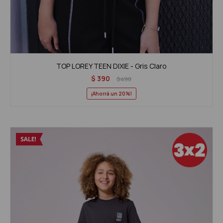
TOP LOREY TEEN DIXIE - Gris Claro
$
390
$
490
20