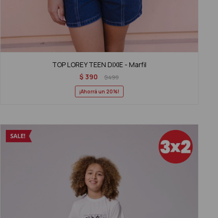
TOP LOREY TEEN DIXIE - Marfil
$
390
$
490
20