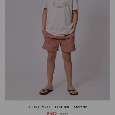
SHORT ROLCE TEEN DIXIE - Morado
$
490
$
690