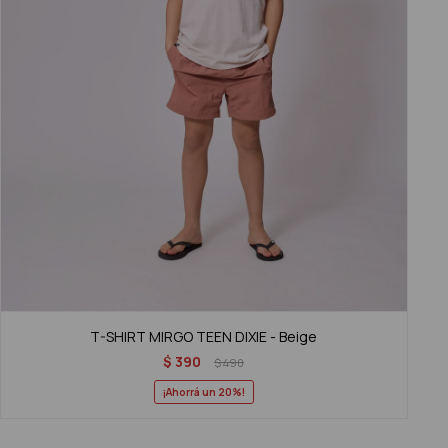
T-SHIRT MIRGO TEEN DIXIE - Beige
$
390
$
490
20