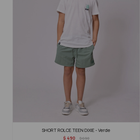
SHORT ROLCE TEEN DIXIE - Verde
$
490
$
690