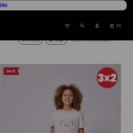

$
0
Ver
Recomendados