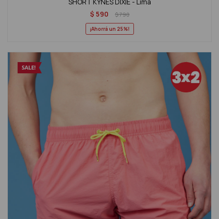
SHORT KYNES DIXIE - Lima
$
590
$
790
25