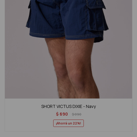
SHORT VICTUS DIXIE - Navy
$
690
$
890
22