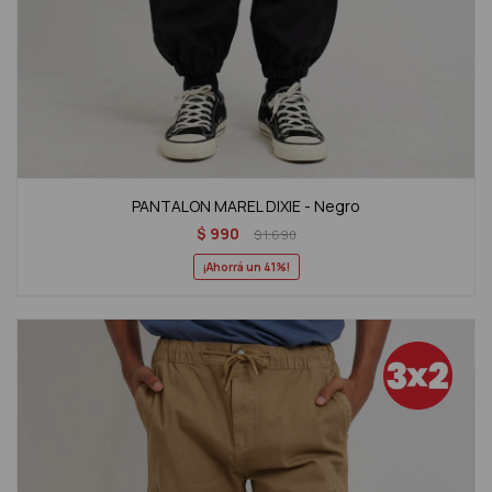
PANTALON MAREL DIXIE - Negro
$
990
$
1.690
41