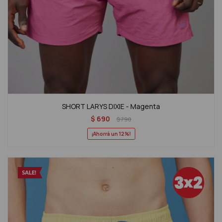
SHORT LARYS DIXIE - Magenta
$
690
$
790
12