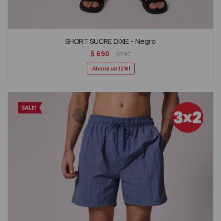
SHORT SUCRE DIXIE - Negro
$
690
$
790
12