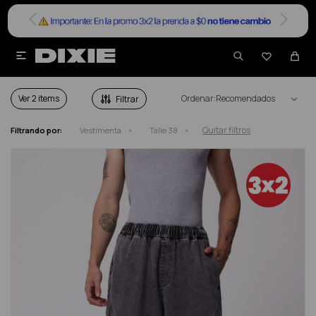


VESTIMENTA HOMBRE TALLE 38
Ver
Recomendados
Quitar filtros
Filtrando por:
Vestimenta
Talle 38