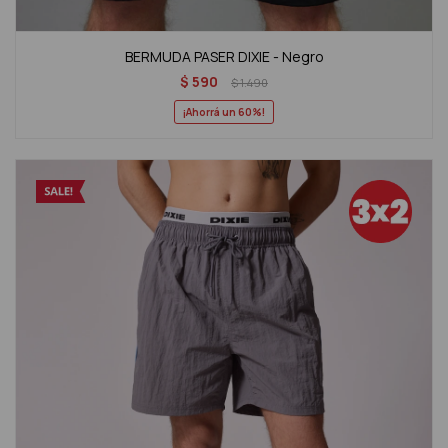
BERMUDA PASER DIXIE - Negro
$
590
$
1.490
60