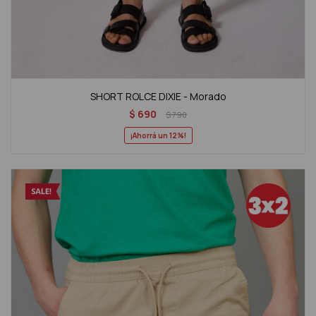
SHORT ROLCE DIXIE - Morado
$
690
$
790
12