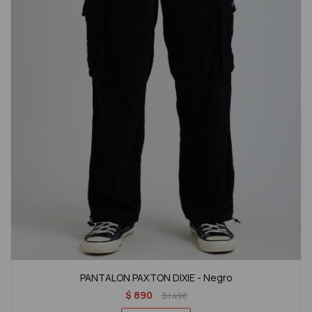
PANTALON PAXTON DIXIE - Negro
$
890
$
1.490