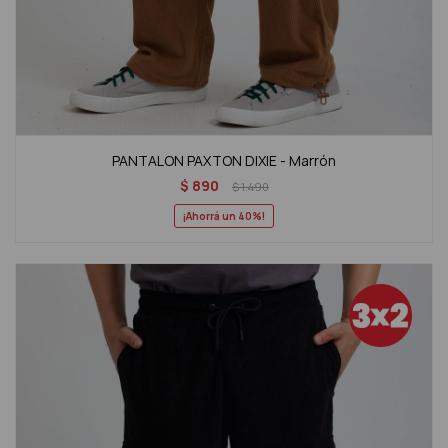
PANTALON PAXTON DIXIE - Marrón
$
890
$
1.490
40