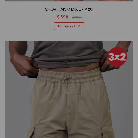
SHORT AKIM DIXIE - Azul
$
590
$
790
25