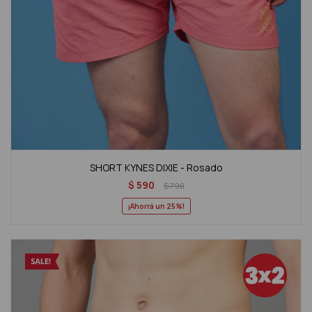
SHORT KYNES DIXIE - Rosado
$
590
$
790
25