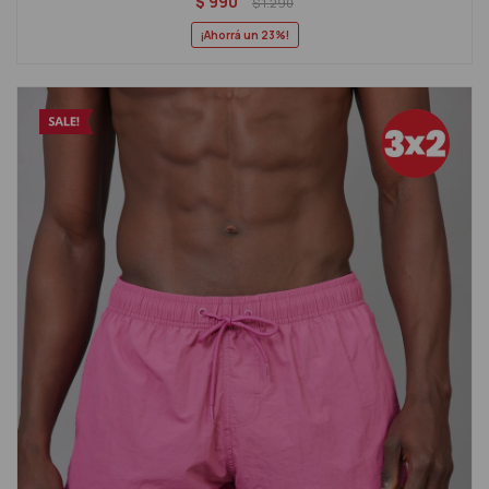
$
990
$
1.290
23