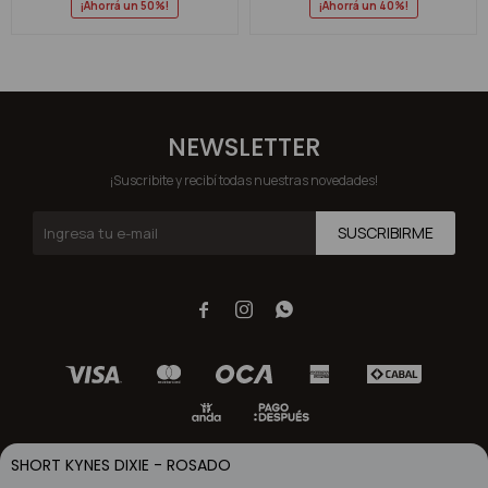
50
40
NEWSLETTER
¡Suscribite y recibí todas nuestras novedades!
SUSCRIBIRME



SHORT KYNES DIXIE - ROSADO