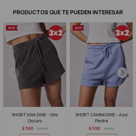
PRODUCTOS QUE TE PUEDEN INTERESAR
SHORT KAIA DIXIE - Gris
SHORT CAMINI DIXIE - Azul
Oscuro
Piedra
$
590
$
590
$
1.190
$
990