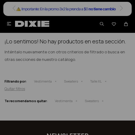


NO SE HAN RECUPERADO PRODUCTOS
¡Lo sentimos! No hay productos en esta sección.
Inténtalo nuevamente con otros criterios de filtrado o busca en
otras secciones de nuestro catálogo.
Filtrando por:
Vestimenta
Sweaters
Talle XL
Quitar filtros
Te recomendamos quitar:
Vestimenta
Sweaters