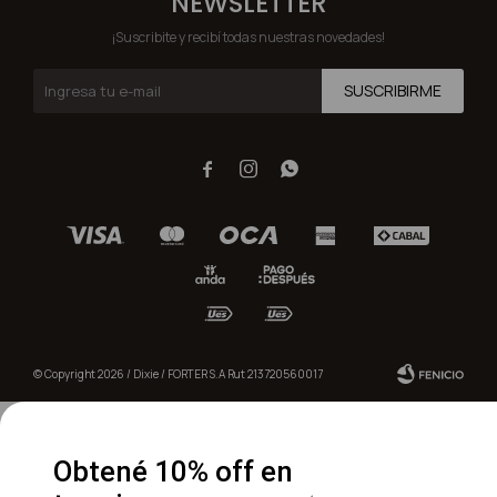
NEWSLETTER
¡Suscribite y recibí todas nuestras novedades!
SUSCRIBIRME



© Copyright 2026 / Dixie / FORTER S.A Rut 213720560017
Obtené 10% off en