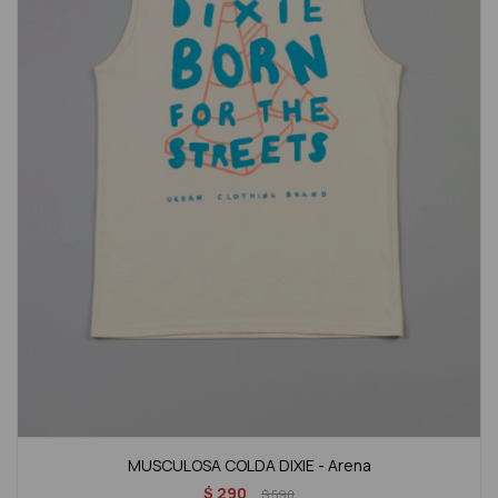
MUSCULOSA COLDA DIXIE - Arena
$
290
$
590