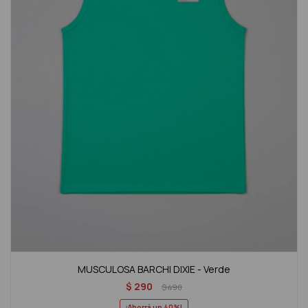
MUSCULOSA BARCHI DIXIE - Verde
$
290
$
490
40