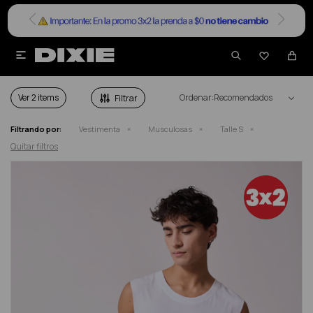


MUSCULOSAS HOMBRE TALLE S
Ver
Recomendados
Filtrando por:
Vestimenta
Musculosas
Talle S
Quitar filtros