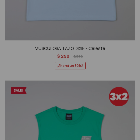
MUSCULOSA TAZO DIXIE - Celeste
$
290
$
590
50