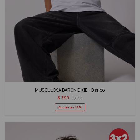
MUSCULOSA BARON DIXIE - Blanco
$
390
$
590
33