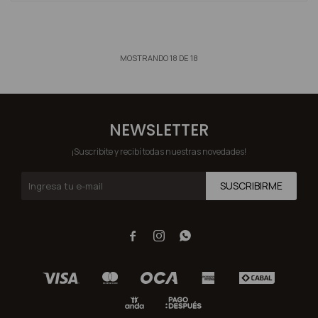
MOSTRANDO
18
DE
18
NEWSLETTER
¡Suscribite y recibí todas nuestras novedades!
SUSCRIBIRME


