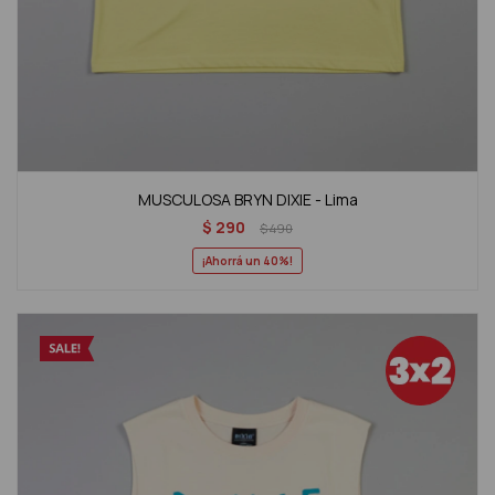
MUSCULOSA BRYN DIXIE - Lima
$
290
$
490
40