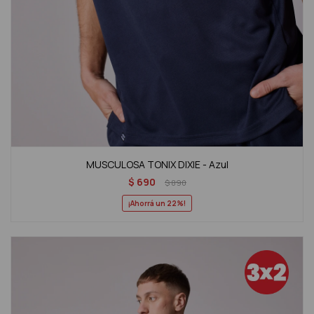
MUSCULOSA TONIX DIXIE - Azul
$
690
$
890
22