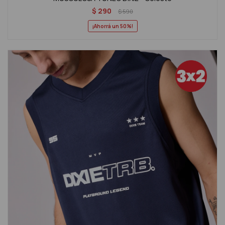
$
290
$
590
50