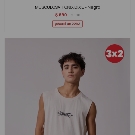
MUSCULOSA TONIX DIXIE - Negro
$
690
$
890
22