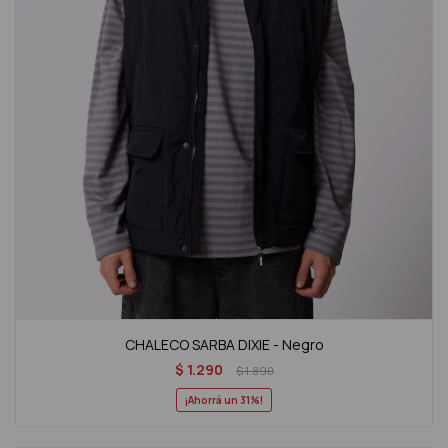
CHALECO SARBA DIXIE - Negro
$
1.290
$
1.890
31