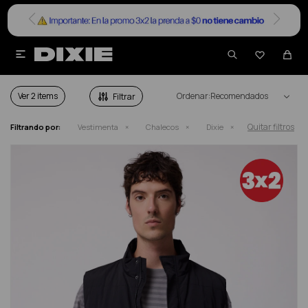


CHALECOS DIXIE HOMBRE
Ver
Recomendados
Quitar filtros
Filtrando por:
Vestimenta
Chalecos
Dixie