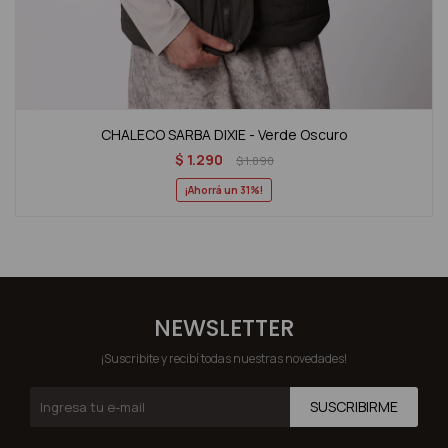
CHALECO SARBA DIXIE - Verde Oscuro
$
1.290
$
1.890
31
NEWSLETTER
¡Suscribite y recibí todas nuestras novedades!
SUSCRIBIRME