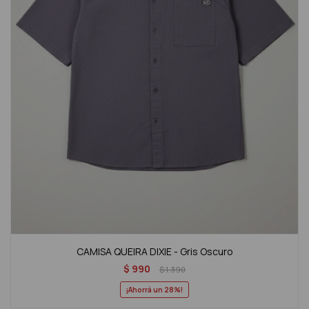
CAMISA QUEIRA DIXIE - Gris Oscuro
$
990
$
1.390
28