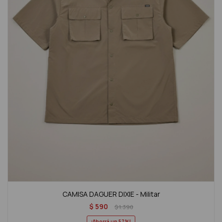
CAMISA DAGUER DIXIE - Militar
$
590
$
1.390
57