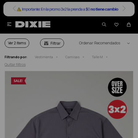


CAMISAS HOMBRE TALLE M
Ver
Recomendados
Filtrando por:
Vestimenta
Camisas
Talle M
Quitar filtros