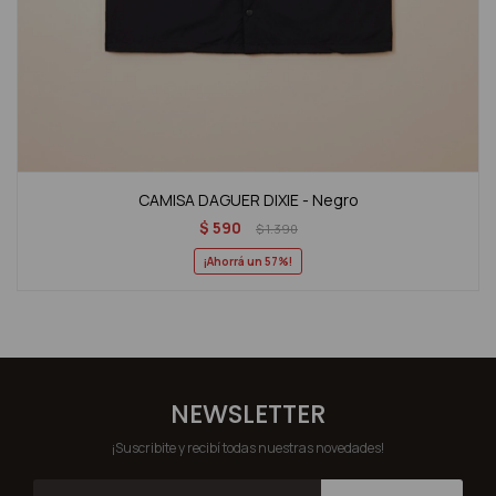
CAMISA DAGUER DIXIE - Negro
$
590
$
1.390
57
NEWSLETTER
¡Suscribite y recibí todas nuestras novedades!