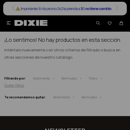


NO SE HAN RECUPERADO PRODUCTOS
¡Lo sentimos! No hay productos en esta sección.
Inténtalo nuevamente con otros criterios de filtrado o busca en
otras secciones de nuestro catálogo.
Filtrando por:
Vestimenta
Bermudas
Talle L
Quitar filtros
Te recomendamos quitar:
Vestimenta
Bermudas