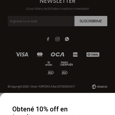
NEWSLETTER
¡Suscribite y recibí todas nuestras novedades!
SUSCRIBIRME



© Copyright 2026 / Dixie / FORTER S.A Rut 213720560017
Obtené 10% off en