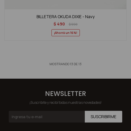
BILLETERA OKUDA DIXIE - Navy
$
490
$
590
16
MOSTRANDO
13
DE
13
NEWSLETTER
¡Suscribite y recibí todas nuestras novedades!
SUSCRIBIRME