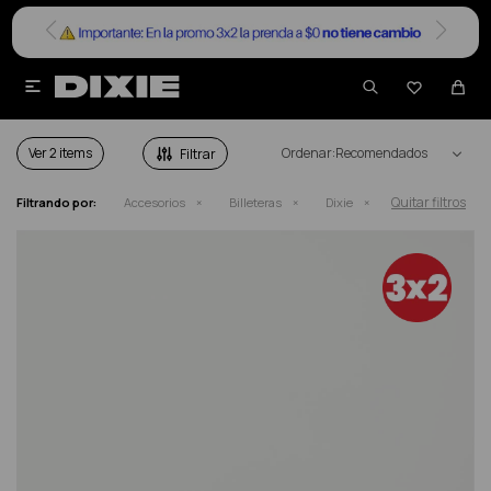


BILLETERAS DIXIE HOMBRE
Ver
Recomendados
Quitar filtros
Filtrando por:
Accesorios
Billeteras
Dixie