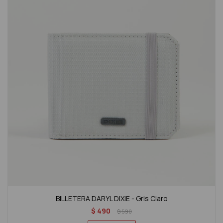
BILLETERA DARYL DIXIE - Gris Claro
$
490
$
590