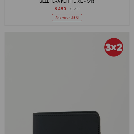
BILLETERA KEITH DIXIE - Gris
$
490
$
690
28