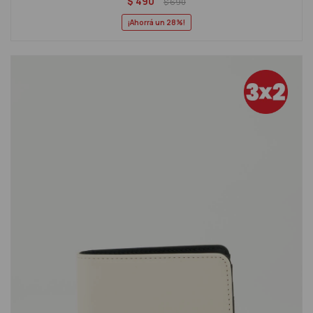
$
490
$
690
28