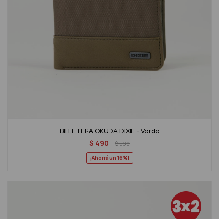
BILLETERA OKUDA DIXIE - Verde
$
490
$
590
16