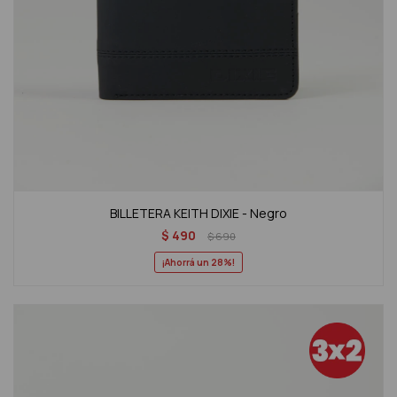
BILLETERA KEITH DIXIE - Negro
$
490
$
690
28