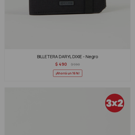
BILLETERA DARYL DIXIE - Negro
$
490
$
590
16