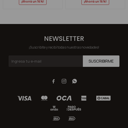
16
16
NEWSLETTER
¡Suscribite y recibí todas nuestras novedades!
SUSCRIBIRME


