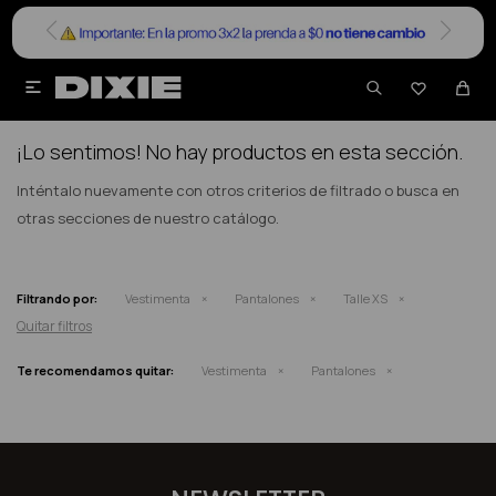


NO SE HAN RECUPERADO PRODUCTOS
¡Lo sentimos! No hay productos en esta sección.
Inténtalo nuevamente con otros criterios de filtrado o busca en
otras secciones de nuestro catálogo.
Filtrando por:
Vestimenta
Pantalones
Talle XS
Quitar filtros
Te recomendamos quitar:
Vestimenta
Pantalones