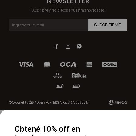
NEWSLETTER
¡Suscribite y recibí todas nuestras novedades!
SUSCRIBIRME



© Copyright 2026 / Dixie / FORTER S.A Rut 213720560017
Obtené 10% off en