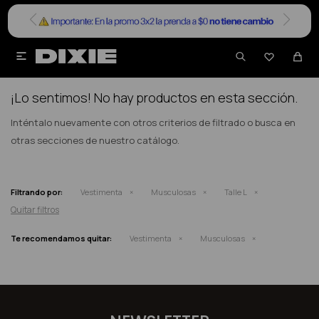


NO SE HAN RECUPERADO PRODUCTOS
¡Lo sentimos! No hay productos en esta sección.
Inténtalo nuevamente con otros criterios de filtrado o busca en
otras secciones de nuestro catálogo.
Filtrando por:
Vestimenta
Musculosas
Talle L
Quitar filtros
Te recomendamos quitar:
Vestimenta
Musculosas