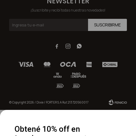
NEWSLETTER
¡Suscribite y recibí todas nuestras novedades!
SUSCRIBIRME



© Copyright 2026 / Dixie / FORTER S.A Rut 213720560017
Obtené 10% off en