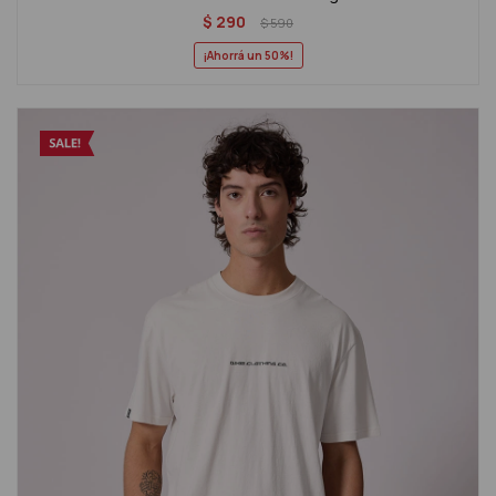
$
290
$
590
50