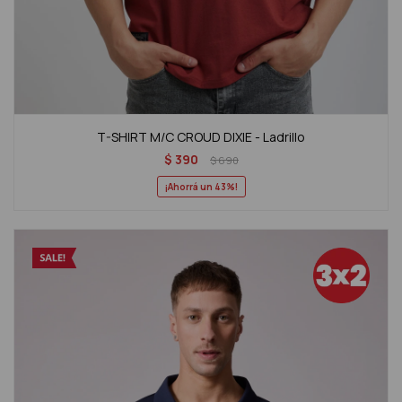
T-SHIRT M/C CROUD DIXIE - Ladrillo
$
390
$
690
43