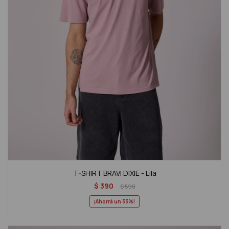
T-SHIRT BRAVI DIXIE - Lila
$
390
$
590
33