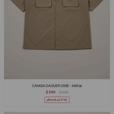
CAMISA DAGUER DIXIE - Militar
$
590
$
1.390
57