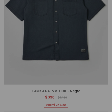
CAMISA RAENYS DIXIE - Negro
$
390
$
1.490
73