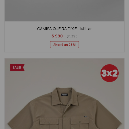
CAMISA QUEIRA DIXIE - Militar
$
990
$
1.390
28