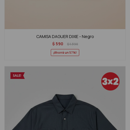
CAMISA DAGUER DIXIE - Negro
$
590
$
1.390
57