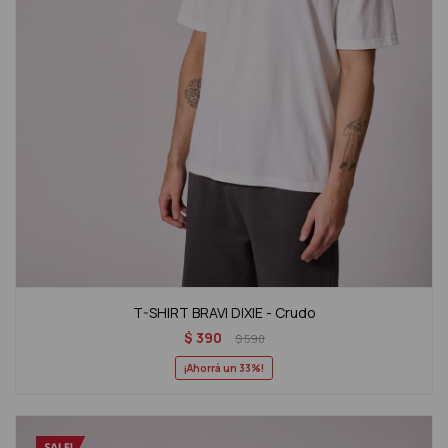
T-SHIRT BRAVI DIXIE - Crudo
$
390
$
590
33