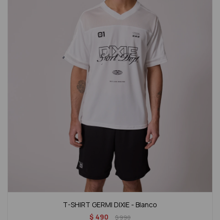
T-SHIRT GERMI DIXIE - Blanco
$
490
$
990