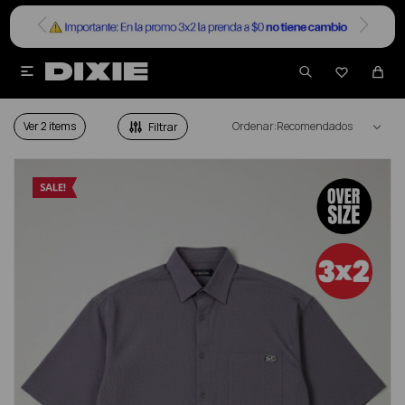


SALE SS25
Ver
Recomendados