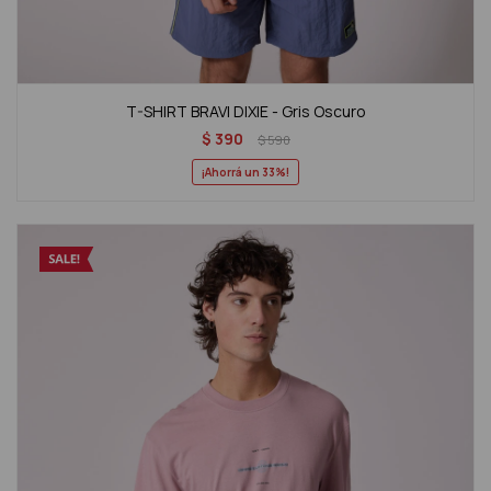
T-SHIRT BRAVI DIXIE - Gris Oscuro
$
390
$
590
33