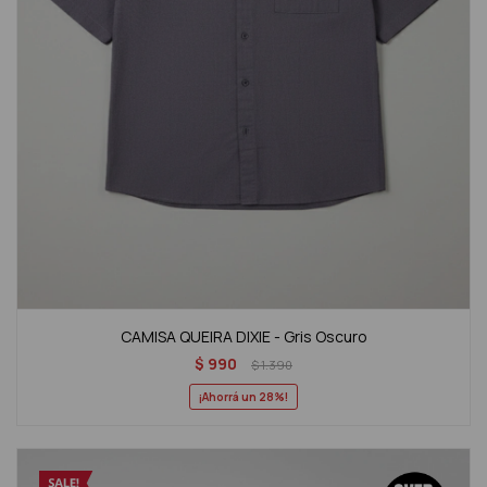
CAMISA QUEIRA DIXIE - Gris Oscuro
$
990
$
1.390
28