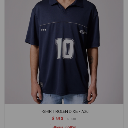
T-SHIRT ROLEN DIXIE - Azul
$
490
$
990
50