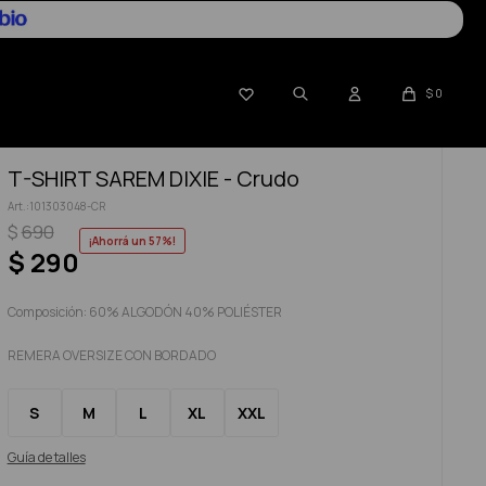

$
0
T-SHIRT SAREM DIXIE - Crudo
101303048-CR
$
690
57
$
290
Composición: 60% ALGODÓN 40% POLIÉSTER
REMERA OVERSIZE CON BORDADO
S
M
L
XL
XXL
Guía de talles