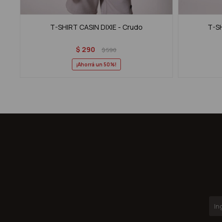
T-SHIRT CASIN DIXIE - Crudo
T-SH
$
290
$
590
50