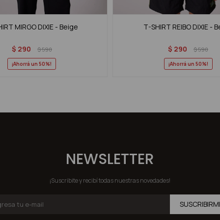
IRT MIRGO DIXIE - Beige
T-SHIRT REIBO DIXIE - B
$
290
$
290
$
590
$
590
50
50
NEWSLETTER
¡Suscribite y recibí todas nuestras novedades!
SUSCRIBIRM