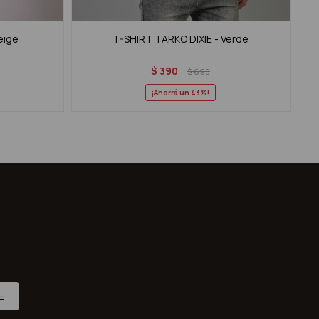
eige
T-SHIRT TARKO DIXIE - Verde
$
390
$
690
43
E