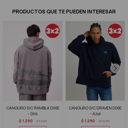
PRODUCTOS QUE TE PUEDEN INTERESAR
CANGURO S/C RAMBLA DIXIE
CANGURO S/C DRAVEN DIXIE
- Gris
- Azul
$
1.290
$
1.290
$
1.490
$
1.690