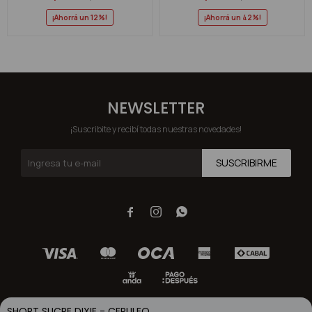
12
42
NEWSLETTER
¡Suscribite y recibí todas nuestras novedades!
SUSCRIBIRME



SHORT SUCRE DIXIE - CERULEO