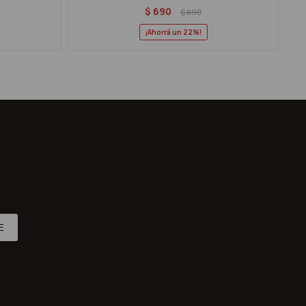
$
690
$
890
22
E