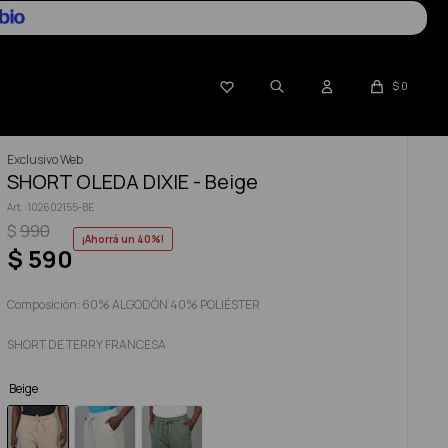

$
0
Exclusivo Web
SHORT OLEDA DIXIE - Beige
102602155-BE
$
990
40
$
590
Composición: 60% ALGODÓN 40% POLIÉSTER
SHORT DE TERRY FRANCESA
Beige