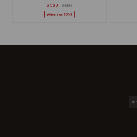
$
590
$
1.190
50