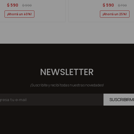
$
590
$
590
$
990
$
790
40
25
NEWSLETTER
¡Suscribite y recibí todas nuestras novedades!
SUSCRIBIRM