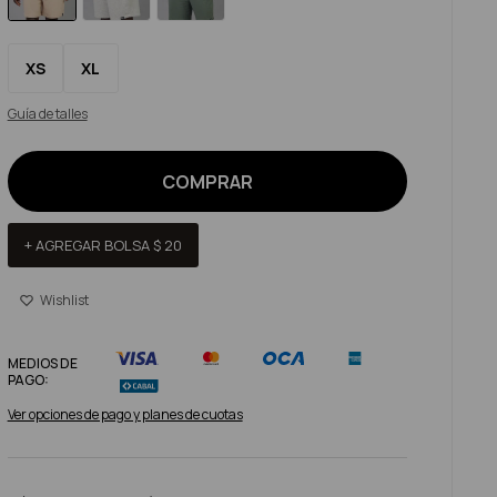
XS
XL
Guía de talles
COMPRAR
+ AGREGAR BOLSA
$
20
MEDIOS DE
PAGO:
Ver opciones de pago y planes de cuotas