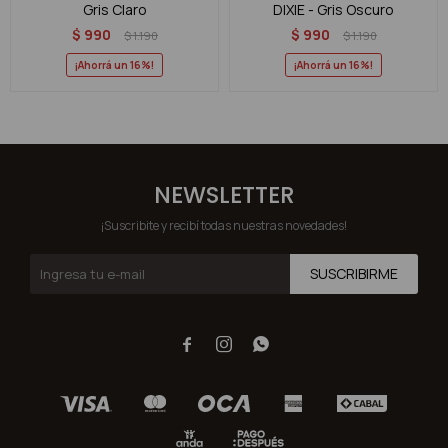
Gris Claro
DIXIE - Gris Oscuro
$
990
$
990
$
1.190
$
1.190
16
16
NEWSLETTER
¡Suscribite y recibí todas nuestras novedades!
SUSCRIBIRME


