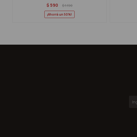
$
590
$
1.190
50