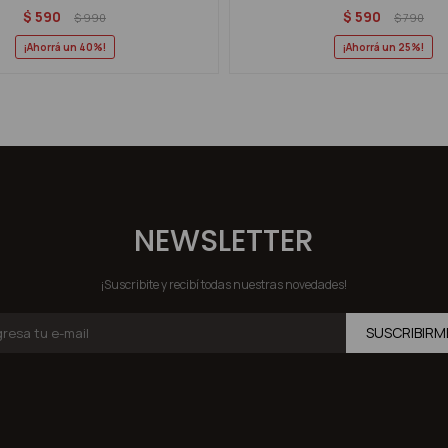
$
590
$
590
$
990
$
790
40
25
NEWSLETTER
¡Suscribite y recibí todas nuestras novedades!
SUSCRIBIRM