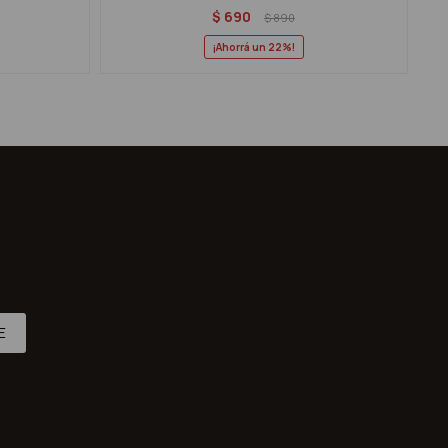
$
690
$
890
22
E