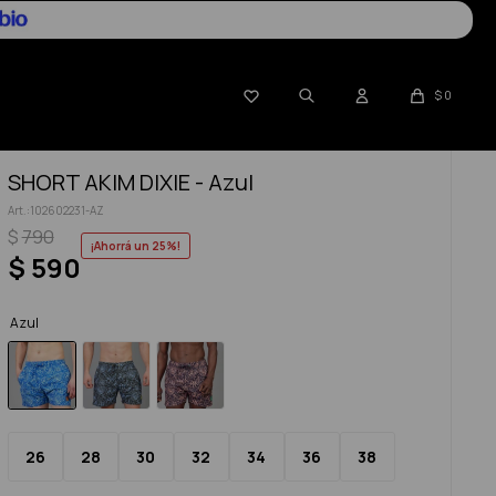

$
0
SHORT AKIM DIXIE - Azul
102602231-AZ
$
790
25
$
590
Azul
26
28
30
32
34
36
38