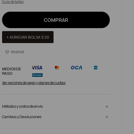
Guía de talles
COMPRAR
+ AGREGAR BOLSA
$
20
MEDIOS DE
PAGO:
Ver opciones de pago y planes de cuotas
Métodos y costos de envío
Cambios y Devoluciones