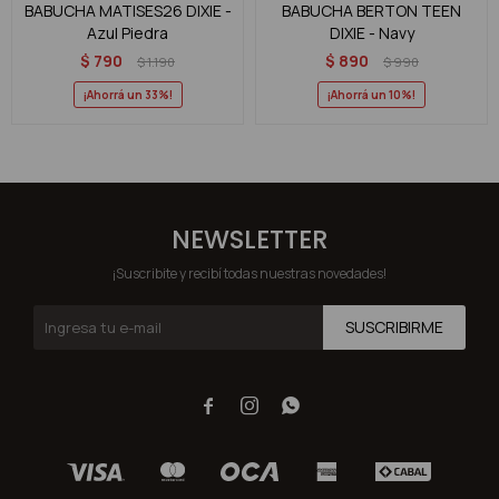
BABUCHA MATISES26 DIXIE -
BABUCHA BERTON TEEN
Azul Piedra
DIXIE - Navy
$
790
$
890
$
1.190
$
990
33
10
NEWSLETTER
¡Suscribite y recibí todas nuestras novedades!
SUSCRIBIRME


