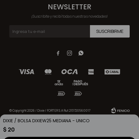
NEWSLETTER
¡Suscribite y recibí todas nuestras novedades!
SUSCRIBIRME



© Copyright 2026 / Dixie / FORTER S.A Rut 213720560017
DIXIE / BOLSA DIXIEW25 MEDIANA - UNICO
$
20