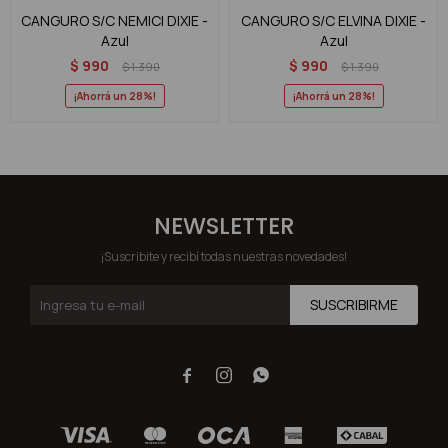
CANGURO S/C NEMICI DIXIE -
CANGURO S/C ELVINA DIXIE -
Azul
Azul
$
990
$
990
$
1.390
$
1.390
28
28
NEWSLETTER
¡Suscribite y recibí todas nuestras novedades!
SUSCRIBIRME


