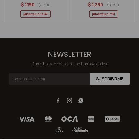
$
1.190
$
1.290
$
1.390
$
1.390
14
7
NEWSLETTER
¡Suscribite y recibí todas nuestras novedades!
SUSCRIBIRME


