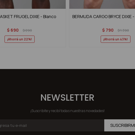
SKET FRUGEL DIXIE - Blanco
BERMUDA CARGO BRYCE DIXIE - 
$
690
$
790
$
890
$
1.390
22
43
NEWSLETTER
¡Suscribite y recibí todas nuestras novedades!
SUSCRIBIRM