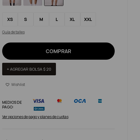
XS
S
M
L
XL
XXL
Guía de talles
COMPRAR
+ AGREGAR BOLSA
$
20
MEDIOS DE
PAGO:
Ver opciones de pago y planes de cuotas