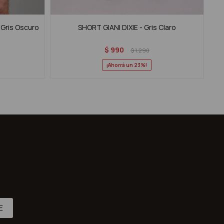
Gris Oscuro
SHORT GIANI DIXIE - Gris Claro
$
990
$
1.290
23
E