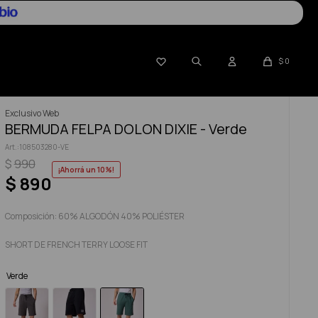

$
0
Exclusivo Web
BERMUDA FELPA DOLON DIXIE - Verde
108503280-VE
$
990
10
$
890
Composición: 60% ALGODÓN 40% POLIÉSTER
SHORT DE FRENCH TERRY LOOSE FIT
Verde