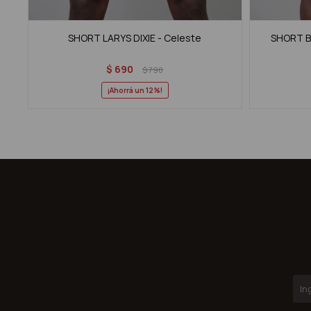
SHORT LARYS DIXIE - Celeste
SHORT BA
$
690
$
790
12