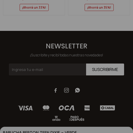
33
35
NEWSLETTER
¡Suscribite y recibí todas nuestras novedades!
SUSCRIBIRME



BABUCHA BERTON TEEN DIXIE - VERDE