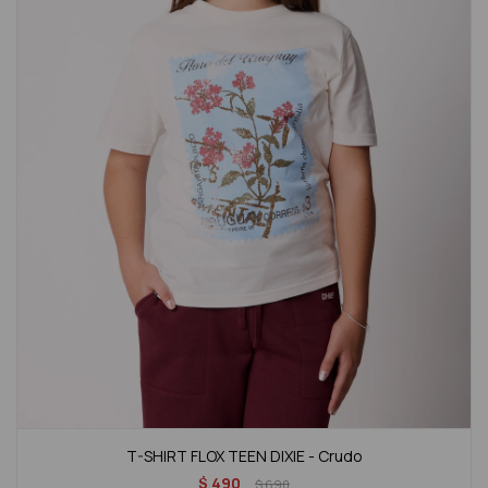
T-SHIRT FLOX TEEN DIXIE - Crudo
$
490
$
690