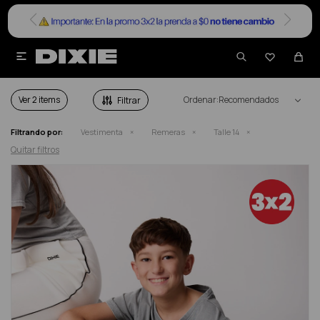


REMERAS ADOLESCENTE TALLE 14
Ver
Recomendados
Filtrando por:
Vestimenta
Remeras
Talle 14
Quitar filtros