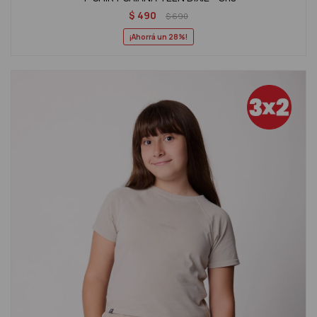
$
490
$
690
28