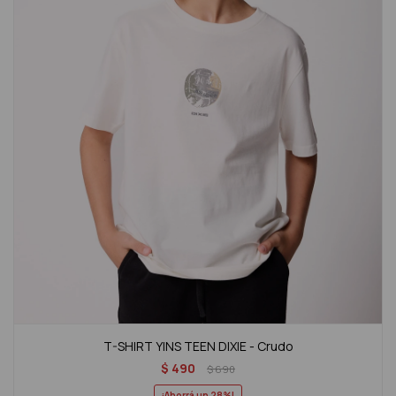
T-SHIRT YINS TEEN DIXIE - Crudo
$
490
$
690
28