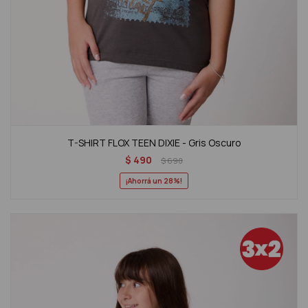
T-SHIRT FLOX TEEN DIXIE - Gris Oscuro
$
490
$
690
28