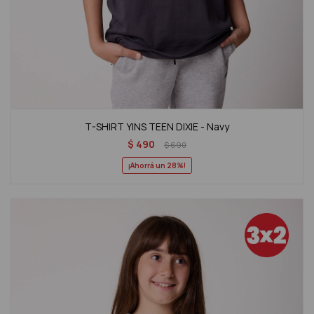
T-SHIRT YINS TEEN DIXIE - Navy
$
490
$
690
28