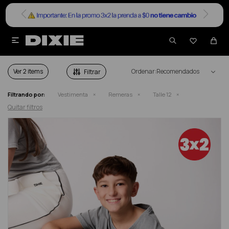


REMERAS ADOLESCENTE TALLE 12
Ver
Recomendados
Filtrando por:
Vestimenta
Remeras
Talle 12
Quitar filtros