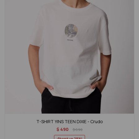
T-SHIRT YINS TEEN DIXIE - Crudo
$
490
$
690
28