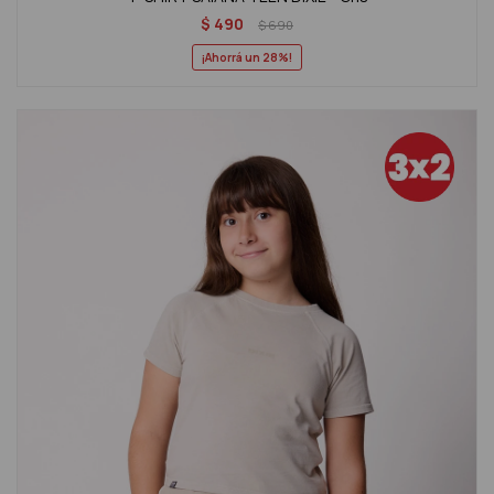
$
490
$
690
28