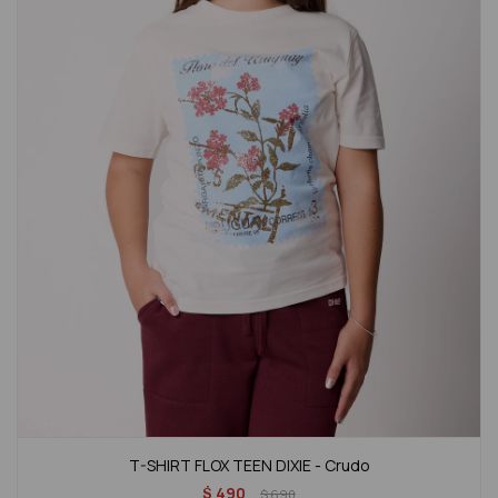
T-SHIRT FLOX TEEN DIXIE - Crudo
$
490
$
690