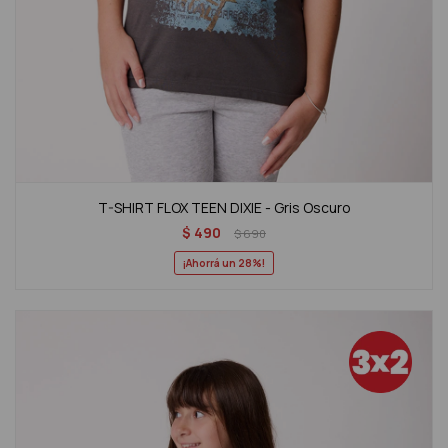
T-SHIRT FLOX TEEN DIXIE - Gris Oscuro
$
490
$
690
28