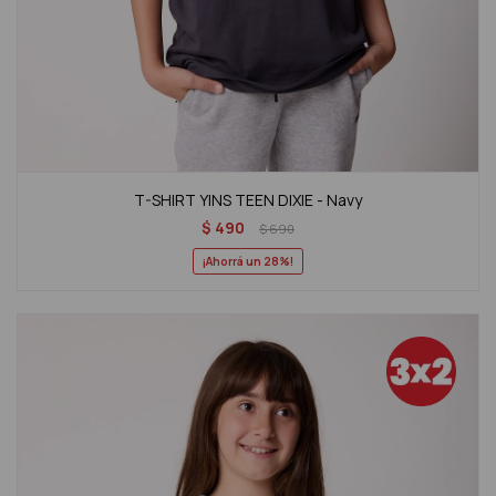
T-SHIRT YINS TEEN DIXIE - Navy
$
490
$
690
28