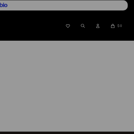

$
0