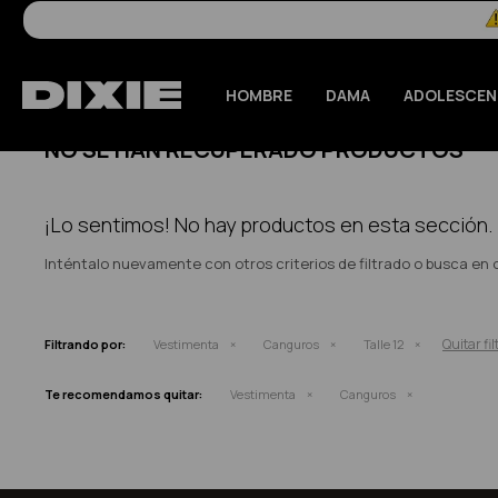
HOMBRE
DAMA
ADOLESCEN
NO SE HAN RECUPERADO PRODUCTOS
¡Lo sentimos! No hay productos en esta sección.
Inténtalo nuevamente con otros criterios de filtrado o busca en
Quitar fil
Filtrando por:
Vestimenta
Canguros
Talle 12
Te recomendamos quitar:
Vestimenta
Canguros