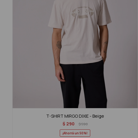
T-SHIRT MIRGO DIXIE - Beige
$
290
$
590
50