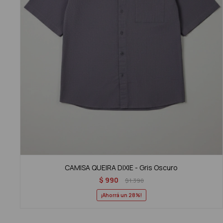
CAMISA QUEIRA DIXIE - Gris Oscuro
$
990
$
1.390
28