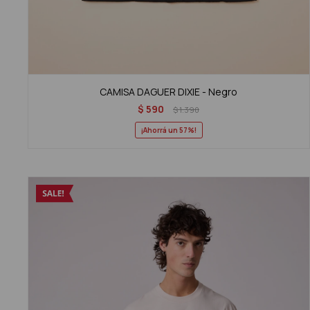
CAMISA DAGUER DIXIE - Negro
$
590
$
1.390
57