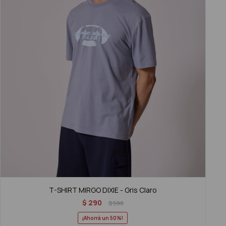
T-SHIRT MIRGO DIXIE - Gris Claro
$
290
$
590
50