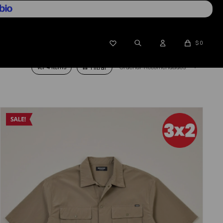

$
0
Ver
Recomendados