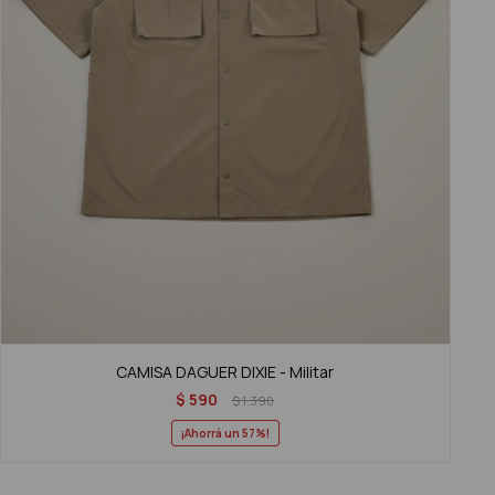
CAMISA DAGUER DIXIE - Militar
$
590
$
1.390
57