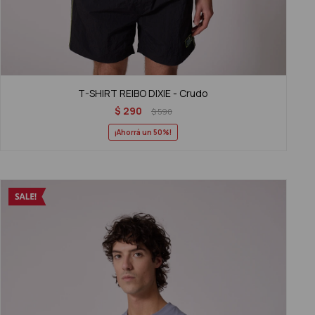
T-SHIRT REIBO DIXIE - Crudo
$
290
$
590
50