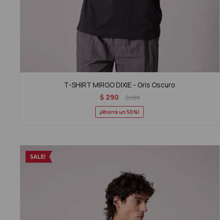
T-SHIRT MIRGO DIXIE - Gris Oscuro
$
290
$
590
50