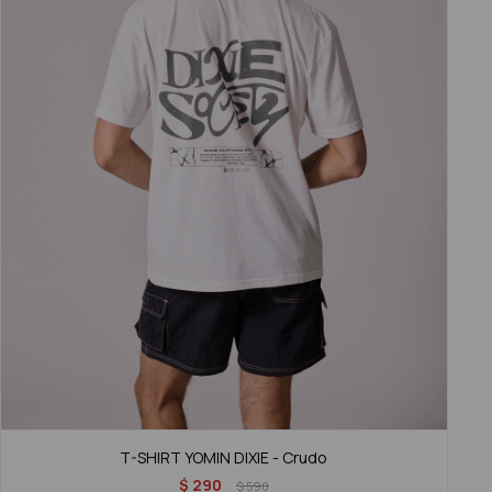
T-SHIRT YOMIN DIXIE - Crudo
$
290
$
590