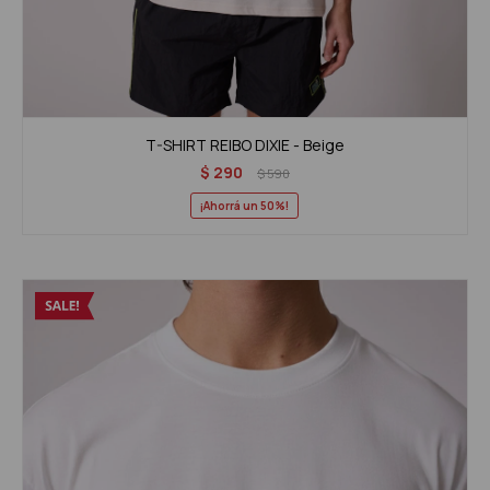
T-SHIRT REIBO DIXIE - Beige
$
290
$
590
50