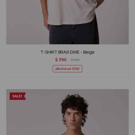
T-SHIRT BRAVI DIXIE - Beige
$
390
$
590
33