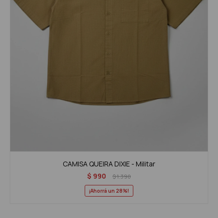
CAMISA QUEIRA DIXIE - Militar
$
990
$
1.390
28